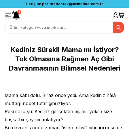
İletişim:
peritasdestek@armailac.com.tr
1
Kediniz Sürekli Mama mı İstiyor?
Tok Olmasına Rağmen Aç Gibi
Davranmasının Bilimsel Nedenleri
Mama kabı dolu. Biraz önce yedi. Ama kediniz hâlâ
mutfağı nöbet tutar gibi izliyor.
Peki soru şu: Kediniz gerçekten aç mı, yoksa size
başka bir şey mi anlatıyor?
Bu davranış çoğu zaman “iştah artışı” gibi görünse de,