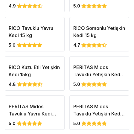
Kedi 15kg
4.9
5.0
RICO Tavuklu Yavru
RICO Somonlu Yetişkin
Kedi 15 kg
Kedi 15 kg
5.0
4.7
RICO Kuzu Etli Yetişkin
PERİTAS Midos
Kedi 15kg
Tavuklu Yetişkin Kedi
Maması Maintenance -
4.8
5.0
2kg
PERİTAS Midos
PERİTAS Midos
Tavuklu Yavru Kedi
Tavuklu Yetişkin Kedi
Maması - Sağlıklı
Maması Maintenance -
5.0
5.0
Büyüme 15kg
15kg