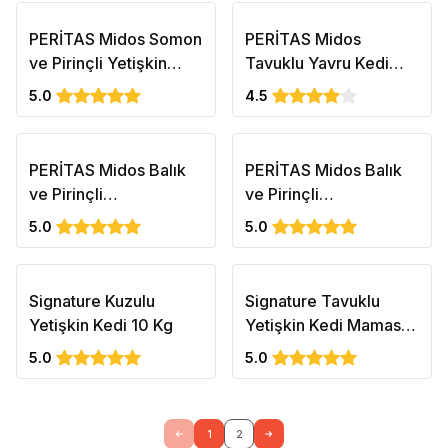
PERİTAS Midos Somon
PERİTAS Midos
ve Pirinçli Yetişkin
Tavuklu Yavru Kedi
Kedi Maması Sensitive
Maması - Sağlıklı
5.0
4.5
2kg
Büyüme 2 kg
PERİTAS Midos Balık
PERİTAS Midos Balık
ve Pirinçli
ve Pirinçli
Kısırlaştırılmış Yetişkin
Kısırlaştırılmış Yetişkin
5.0
5.0
Kedi Maması 15kg
Kedi Maması 2kg
Signature Kuzulu
Signature Tavuklu
Yetişkin Kedi 10 Kg
Yetişkin Kedi Maması
10 KG
5.0
5.0
1
2