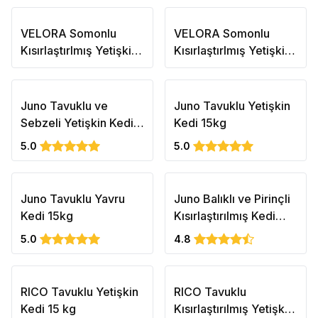
VELORA Somonlu
VELORA Somonlu
Kısırlaştırlmış Yetişkin
Kısırlaştırlmış Yetişkin
Kedi 1 kg
Kedi 1 kg 6'lı
Juno Tavuklu ve
Juno Tavuklu Yetişkin
Sebzeli Yetişkin Kedi
Kedi 15kg
15kg
5.0
5.0
Juno Tavuklu Yavru
Juno Balıklı ve Pirinçli
Kedi 15kg
Kısırlaştırılmış Kedi
15kg
5.0
4.8
RICO Tavuklu Yetişkin
RICO Tavuklu
Kedi 15 kg
Kısırlaştırılmış Yetişkin