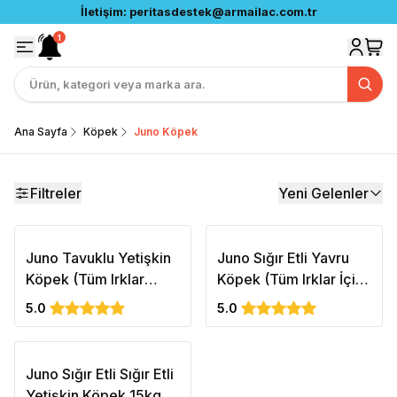
İletişim:
peritasdestek@armailac.com.tr
1
Ana Sayfa
Köpek
Juno Köpek
Filtreler
Yeni Gelenler
Juno Tavuklu Yetişkin
Juno Sığır Etli Yavru
Köpek (Tüm Irklar
Köpek (Tüm Irklar İçin)
İçin)15kg
15kg
5.0
5.0
Juno Sığır Etli Sığır Etli
Yetişkin Köpek 15kg