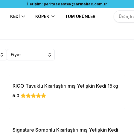
İletişim:
peritasdestek@armailac.com.tr
KEDİ
KÖPEK
TÜM ÜRÜNLER
Fiyat
RICO Tavuklu Kısırlaştırılmış Yetişkin Kedi 15kg
5.0
Signature Somonlu Kısırlaştırılmış Yetişkin Kedi