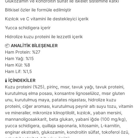
Glukozamin ve kondroitin sülfat ile iskelet sistemine katkı
Bitkisel özler ile formüle edilmiştir
Kızılcık ve C vitamini ile destekleyici içerik
Yucca schidigera içerir
Hidrolize kuzu proteini ile lezzetli içerik
📦
ANALİTİK BİLEŞENLER
Ham Protein: %27
Ham Yağ: %15
Ham Kül: %8
Ham Lif: %1,5
🧪
İÇİNDEKİLER
Kuzu proteini (%25), pirinç, mısır, tavuk yağı, tavuk proteini,
kurutulmuş elma posası, konsantre lignoselüloz, mısır gluten
unu, kurutulmuş maya, patates nişastası, hidrolize kuzu
proteini, ciğer aroması, kurutulmuş peynir altı suyu tozu, vitamin
ve mineraller, mikronize klinoptilolit, kızılcık, yaban mersini,
mannanoligosakkarit, beta glukan, yabani iğde (100 mg/kg),
yucca schidigera, quillaja saponaria, kitosamin, L-karnitin,
enginar ekstraktı, glukozamin, kondroitin sülfat, tokoferol özü,