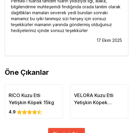
Peritası ı fuarda tanıdım fuarın yıldızıydı ilgi, alaka,
bilgilendirme muhteşemdi fındığında orada tanıtım olarak
dağıttıkları mamaları severek yedi bundan sonraki
mamamız bu iyiki tanımışız sizi herşey için sonsuz
teşekkürler mamanın yanında göndermiş olduğunuz
hediyeleriniz içinde sonsuz teşekkürler
17 Ekim 2025
Öne Çıkanlar
RICO Kuzu Etli
VELORA Kuzu Etli
Yetişkin Köpek 15kg
Yetişkin Köpek
Maması 0,5 kg
4.9