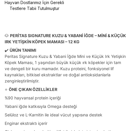
Hayvan Dostlarımız İçin Gerekli
Testlere Tabii Tutulmuştur
🐶
PERİTAS SIGNATURE KUZU & YABANİ İĞDE – MİNİ & KÜÇÜK
IRK YETİŞKİN KÖPEK MAMASI – 12 KG
✔️
ÜRÜN TANIMI
Peritas Signature Kuzu & Yabani İğde Mini ve Küçük Irk Yetişkin
Köpek Maması, 1 yaşından büyük küçük ırk köpekler için tam
ve dengeli bir kuru mamadır. Kuzu proteini, fonksiyonel lif
kaynakları, bitkisel ekstraktlar ve doğal antioksidanlarla
zenginleştirilmiştir.
⭐
ÖNE ÇIKAN ÖZELLİKLER
%90 hayvansal protein içeriği
Yabani iğde katkısıyla Omega desteği
Selüloz ve L-Karnitin ile ideal vücut yapısına destek
Enginar ekstraktı içerir