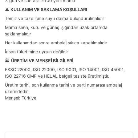
7. gün ve sonrası: %100 yeni mama
⚠️
KULLANIM VE SAKLAMA KOŞULLARI
Temiz ve taze içme suyu daima bulundurulmalıdır
Mama serin, kuru ve güneş ışığından uzak ortamda
saklanmalıdır
Her kullanımdan sonra ambalaj sıkıca kapatılmalıdır
İnsan tüketimine uygun değildir
🏭
ÜRETİM VE MENŞEİ BİLGİLERİ
FSSC 22000, ISO 22000, ISO 9001, ISO 14001, ISO 45001,
ISO 22716 GMP ve HELAL belgeli tesiste üretilmiştir.
Üretim tarihi, son kullanma tarihi ve parti numarası ambalaj
üzerindedir.
Menşei: Türkiye