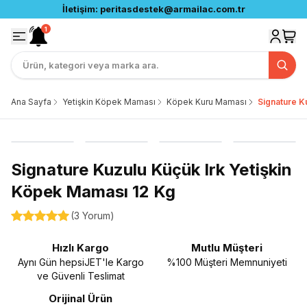
İletişim:
peritasdestek@armailac.com.tr
1
Ana Sayfa
Yetişkin Köpek Maması
Köpek Kuru Maması
Signature K
Signature Kuzulu Küçük Irk Yetişkin
Köpek Maması 12 Kg
(
3 Yorum
)
Hızlı Kargo
Mutlu Müşteri
Aynı Gün hepsiJET'le Kargo
%100 Müşteri Memnuniyeti
ve Güvenli Teslimat
Orijinal Ürün