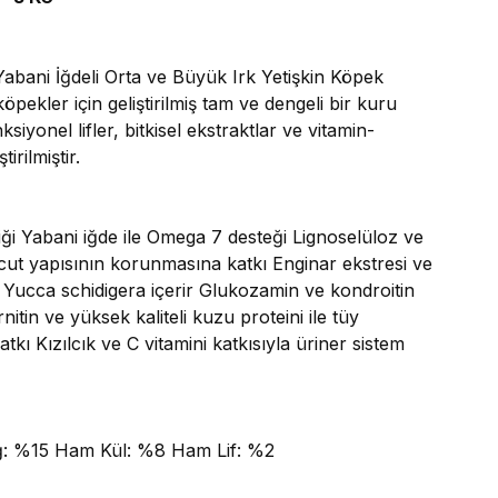
bani İğdeli Orta ve Büyük Irk Yetişkin Köpek
ekler için geliştirilmiş tam ve dengeli bir kuru
siyonel lifler, bitkisel ekstraktlar ve vitamin-
irilmiştir.
ği Yabani iğde ile Omega 7 desteği Lignoselüloz ve
vücut yapısının korunmasına katkı Enginar ekstresi ve
rir Yucca schidigera içerir Glukozamin ve kondroitin
nitin ve yüksek kaliteli kuzu proteini ile tüy
kı Kızılcık ve C vitamini katkısıyla üriner sistem
: %15 Ham Kül: %8 Ham Lif: %2