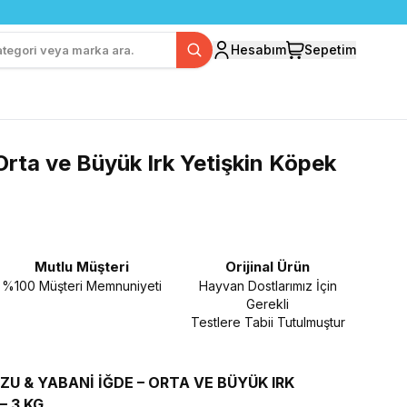
Hesabım
Sepetim
Orta ve Büyük Irk Yetişkin Köpek
Mutlu Müşteri
Orijinal Ürün
%100 Müşteri Memnuniyeti
Hayvan Dostlarımız İçin
Gerekli
Testlere Tabii Tutulmuştur
U & YABANİ İĞDE – ORTA VE BÜYÜK IRK
– 3 KG