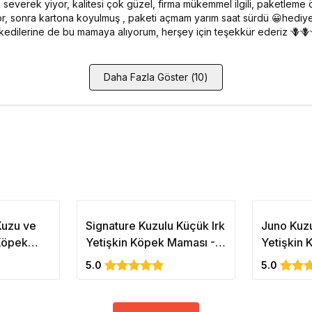
 severek yiyor, kalitesi çok güzel, firma mükemmel ilgili, paketleme
or, sonra kartona koyulmuş , paketi açmam yarım saat sürdü 😀hediye
 kedilerine de bu mamaya alıyorum, herşey için teşekkür ederiz 🪻🪻
Daha Fazla Göster
(
10
)
Kuzu ve
Signature Kuzulu Küçük Irk
Juno Kuzu 
 Köpek
Yetişkin Köpek Maması -3
Yetişkin 
ance 15kg
Kg
İçin) 15kg
5.0
5.0