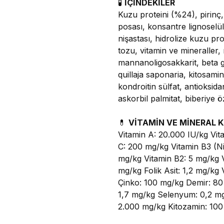
🧪
İÇİNDEKİLER
Kuzu proteini (%24), pirinç,
posası, konsantre lignoselü
nişastası, hidrolize kuzu pr
tozu, vitamin ve mineraller, 
mannanoligosakkarit, beta g
quillaja saponaria, kitosamin
kondroitin sülfat, antioksida
askorbil palmitat, biberiye 
💊
VİTAMİN VE MİNERAL K
Vitamin A: 20.000 IU/kg Vit
C: 200 mg/kg Vitamin B3 (Ni
mg/kg Vitamin B2: 5 mg/kg V
mg/kg Folik Asit: 1,2 mg/kg
Çinko: 100 mg/kg Demir: 80
1,7 mg/kg Selenyum: 0,2 mg
2.000 mg/kg Kitozamin: 100