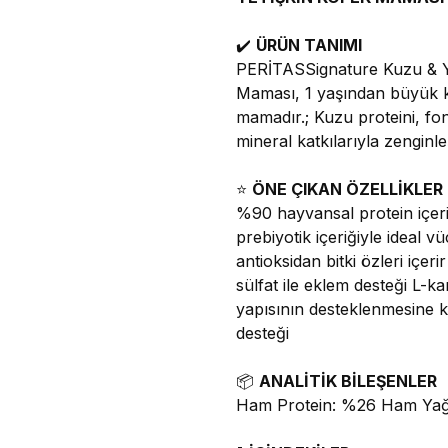
✔️
ÜRÜN TANIMI
PERİTASSignature Kuzu & Ya
Maması, 1 yaşından büyük köp
mamadır.; Kuzu proteini, fonk
mineral katkılarıyla zenginleşt
⭐
ÖNE ÇIKAN ÖZELLİKLER
%90 hayvansal protein içeri
prebiyotik içeriğiyle ideal 
antioksidan bitki özleri içe
sülfat ile eklem desteği L-kar
yapısının desteklenmesine kat
desteği
📦
ANALİTİK BİLEŞENLER
Ham Protein: %26 Ham Yağ