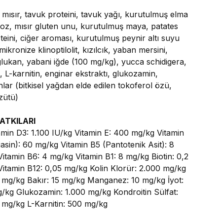
 mısır, tavuk proteini, tavuk yağı, kurutulmuş elma
loz, mısır gluten unu, kurutulmuş maya, patates
oteini, ciğer aroması, kurutulmuş peynir altı suyu
mikronize klinoptilolit, kızılcık, yaban mersini,
lukan, yabani iğde (100 mg/kg), yucca schidigera,
, L-karnitin, enginar ekstraktı, glukozamin,
nlar (bitkisel yağdan elde edilen tokoferol özü,
özütü)
ATKILARI
amin D3: 1.100 IU/kg Vitamin E: 400 mg/kg Vitamin
asin): 60 mg/kg Vitamin B5 (Pantotenik Asit): 8
itamin B6: 4 mg/kg Vitamin B1: 8 mg/kg Biotin: 0,2
 Vitamin B12: 0,05 mg/kg Kolin Klorür: 2.000 mg/kg
 mg/kg Bakır: 15 mg/kg Manganez: 10 mg/kg İyot:
/kg Glukozamin: 1.000 mg/kg Kondroitin Sülfat:
 mg/kg L-Karnitin: 500 mg/kg