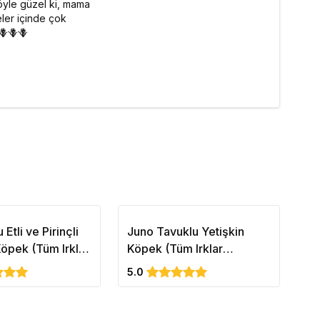
 öyle güzel ki, mama
ler içinde çok
🪻🪻🪻
Etli ve Pirinçli
Juno Tavuklu Yetişkin
VE
Köpek (Tüm Irklar
Köpek (Tüm Irklar
Kö
İçin)15kg
5.0