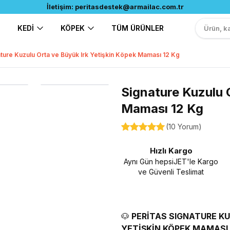
İletişim:
peritasdestek@armailac.com.tr
KEDİ
KÖPEK
TÜM ÜRÜNLER
ture Kuzulu Orta ve Büyük Irk Yetişkin Köpek Maması 12 Kg
Signature Kuzulu 
Maması 12 Kg
(
10 Yorum
)
Hızlı Kargo
Aynı Gün hepsiJET'le Kargo
ve Güvenli Teslimat
🐶
PERİTAS SIGNATURE KUZ
YETİŞKİN KÖPEK MAMASI 