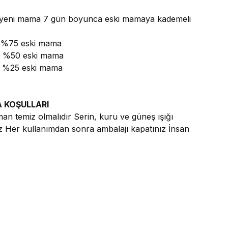
 yeni mama 7 gün boyunca eski mamaya kademeli
– %75 eski mama
– %50 eski mama
– %25 eski mama
 KOŞULLARI
n temiz olmalıdır Serin, kuru ve güneş ışığı
z Her kullanımdan sonra ambalajı kapatınız İnsan