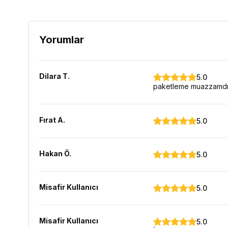
Yorumlar
Dilara
T.
5.0
paketleme muazzamdı. 
Fırat
A.
5.0
Hakan
Ö.
5.0
Misafir Kullanıcı
5.0
Misafir Kullanıcı
5.0