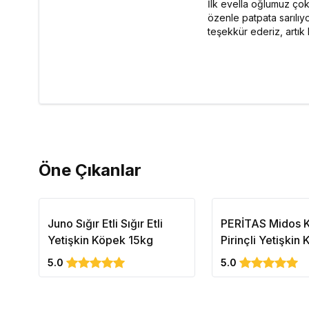
İlk evella oğlumuz çok
özenle patpata sarılıy
teşekkür ederiz, artık
Öne Çıkanlar
Juno Sığır Etli Sığır Etli
PERİTAS Midos 
Yetişkin Köpek 15kg
Pirinçli Yetişkin
Maması Mainten
5.0
5.0