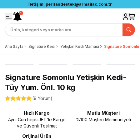
İletişim:
peritasdestek@armailac.com.tr
1
Ana Sayfa
Signature Kedi
Yetişkin Kedi Maması
Signature Somonlu 
Signature Somonlu Yetişkin Kedi-
Tüy Yum. Önl. 10 kg
(
9 Yorum
)
Hızlı Kargo
Mutlu Müşteri
Aynı Gün hepsiJET'le Kargo
%100 Müşteri Memnuniyeti
ve Güvenli Teslimat
Orijinal Ürün