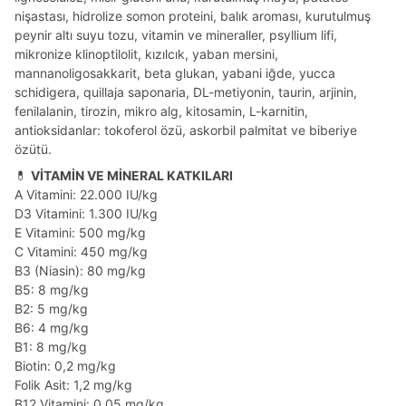
nişastası, hidrolize somon proteini, balık aroması, kurutulmuş
peynir altı suyu tozu, vitamin ve mineraller, psyllium lifi,
mikronize klinoptilolit, kızılcık, yaban mersini,
mannanoligosakkarit, beta glukan, yabani iğde, yucca
schidigera, quillaja saponaria, DL-metiyonin, taurin, arjinin,
fenilalanin, tirozin, mikro alg, kitosamin, L-karnitin,
antioksidanlar: tokoferol özü, askorbil palmitat ve biberiye
özütü.
💊
VİTAMİN VE MİNERAL KATKILARI
A Vitamini: 22.000 IU/kg
D3 Vitamini: 1.300 IU/kg
E Vitamini: 500 mg/kg
C Vitamini: 450 mg/kg
B3 (Niasin): 80 mg/kg
B5: 8 mg/kg
B2: 5 mg/kg
B6: 4 mg/kg
B1: 8 mg/kg
Biotin: 0,2 mg/kg
Folik Asit: 1,2 mg/kg
B12 Vitamini: 0,05 mg/kg