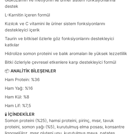
destek
L-Karnitin içeren formül
Kızılcık ve C vitamini ile üriner sistem fonksiyonlarını
destekleyici içerik
Taurin ve bitkisel özlerle göz fonksiyonlarını destekleyici
katkılar
Hidrolize somon proteini ve balık aromaları ile yüksek lezzetlilik
Bitki özleriyle çevresel etkenlere karşı destekleyici formül
📦
ANALİTİK BİLEŞENLER
Ham Protein: %36
Ham Yağ: %16
Ham Kül: %8
Ham Lif: %7,5
🧪
İÇİNDEKİLER
Somon proteini (%25), hamsi proteini, pirinç, mısır, tavuk
proteini, somon yağı (%5), kurutulmuş elma posası, konsantre
lignoselüloz, mısır gluteni unu, kurutulmuş maya, patates