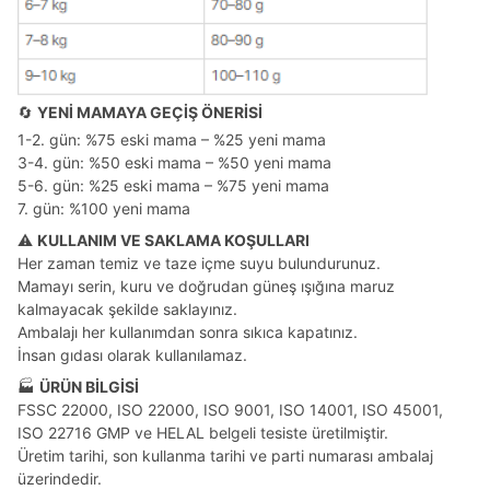
🔄
YENİ MAMAYA GEÇİŞ ÖNERİSİ
1-2. gün: %75 eski mama – %25 yeni mama
3-4. gün: %50 eski mama – %50 yeni mama
5-6. gün: %25 eski mama – %75 yeni mama
7. gün: %100 yeni mama
⚠️
KULLANIM VE SAKLAMA KOŞULLARI
Her zaman temiz ve taze içme suyu bulundurunuz.
Mamayı serin, kuru ve doğrudan güneş ışığına maruz
kalmayacak şekilde saklayınız.
Ambalajı her kullanımdan sonra sıkıca kapatınız.
İnsan gıdası olarak kullanılamaz.
🏭
ÜRÜN BİLGİSİ
FSSC 22000, ISO 22000, ISO 9001, ISO 14001, ISO 45001,
ISO 22716 GMP ve HELAL belgeli tesiste üretilmiştir.
Üretim tarihi, son kullanma tarihi ve parti numarası ambalaj
üzerindedir.