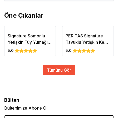
Öne Çıkanlar
Signature Somonlu
PERİTAS Signature
Yetişkin Tüy Yumağı
Tavuklu Yetişkin Kedi
Önleyici Kedi Maması
Maması 10 Kg Fresh
5.0
5.0
2 KG
Paty Clinic 6 LT Kum
Hediyeli
Tümünü Gör
Bülten
Bültenimize Abone Ol