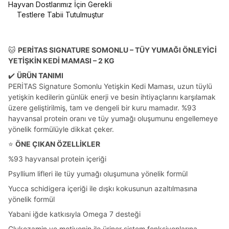
Hayvan Dostlarımız İçin Gerekli
Testlere Tabii Tutulmuştur
🐱
PERİTAS SIGNATURE SOMONLU – TÜY YUMAĞI ÖNLEYİCİ
YETİŞKİN KEDİ MAMASI – 2 KG
✔️
ÜRÜN TANIMI
PERİTAS Signature Somonlu Yetişkin Kedi Maması, uzun tüylü
yetişkin kedilerin günlük enerji ve besin ihtiyaçlarını karşılamak
üzere geliştirilmiş, tam ve dengeli bir kuru mamadır. %93
hayvansal protein oranı ve tüy yumağı oluşumunu engellemeye
yönelik formülüyle dikkat çeker.
⭐
ÖNE ÇIKAN ÖZELLİKLER
%93 hayvansal protein içeriği
Psyllium lifleri ile tüy yumağı oluşumuna yönelik formül
Yucca schidigera içeriği ile dışkı kokusunun azaltılmasına
yönelik formül
Yabani iğde katkısıyla Omega 7 desteği
Glukozamin ve metiyonin ile üriner sistem fonksiyonlarına