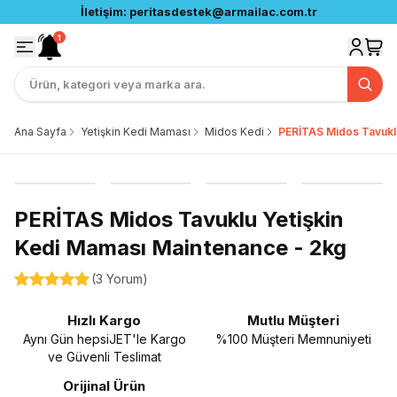
sdestek@armailac.com.tr
OYAK Platform'a Özel Tüm İn
1
Ana Sayfa
Yetişkin Kedi Maması
Midos Kedi
PERİTAS Midos Tavukl
PERİTAS Midos Tavuklu Yetişkin
Kedi Maması Maintenance - 2kg
(
3 Yorum
)
Hızlı Kargo
Mutlu Müşteri
Aynı Gün hepsiJET'le Kargo
%100 Müşteri Memnuniyeti
ve Güvenli Teslimat
Orijinal Ürün