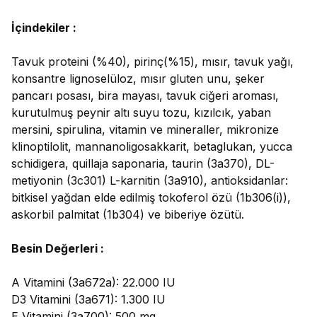
İçindekiler :
Tavuk proteini (%40), pirinç(%15), mısır, tavuk yağı,
konsantre lignoselüloz, mısır gluten unu, şeker
pancarı posası, bira mayası, tavuk ciğeri aroması,
kurutulmuş peynir altı suyu tozu, kızılcık, yaban
mersini, spirulina, vitamin ve mineraller, mikronize
klinoptilolit, mannanoligosakkarit, betaglukan, yucca
schidigera, quillaja saponaria, taurin (3a370), DL-
metiyonin (3c301) L-karnitin (3a910), antioksidanlar:
bitkisel yağdan elde edilmiş tokoferol özü (1b306(i)),
askorbil palmitat (1b304) ve biberiye özütü.
Besin Değerleri :
A Vitamini (3a672a): 22.000 IU
D3 Vitamini (3a671): 1.300 IU
E Vitamini (3a700): 500 mg