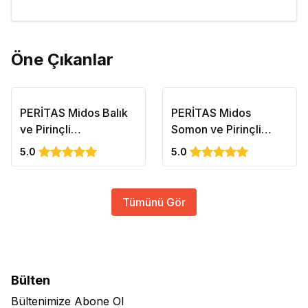
Öne Çıkanlar
PERİTAS Midos Balık
PERİTAS Midos
ve Pirinçli
Somon ve Pirinçli
Kısırlaştırılmış Yetişkin
Yetişkin Kedi Maması
5.0
5.0
Kedi Maması 15kg
Sensitive 2kg
Tümünü Gör
Bülten
Bültenimize Abone Ol