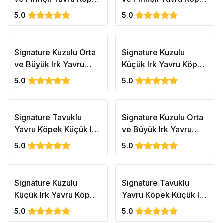
Maması Sağlıklı
Maması Sağlıklı
5.0
5.0
Büyüme 3 kg
Büyüme 15kg
Signature Kuzulu Orta
Signature Kuzulu
ve Büyük Irk Yavru
Küçük Irk Yavru Köpek
Köpek Maması 12 Kg
Maması 12 Kg
5.0
5.0
Signature Tavuklu
Signature Kuzulu Orta
Yavru Köpek Küçük Irk
ve Büyük Irk Yavru
- 12 kg
Köpek Maması 3 Kg
5.0
5.0
Signature Kuzulu
Signature Tavuklu
Küçük Irk Yavru Köpek
Yavru Köpek Küçük Irk
Maması 3 Kg
3 kg
5.0
5.0