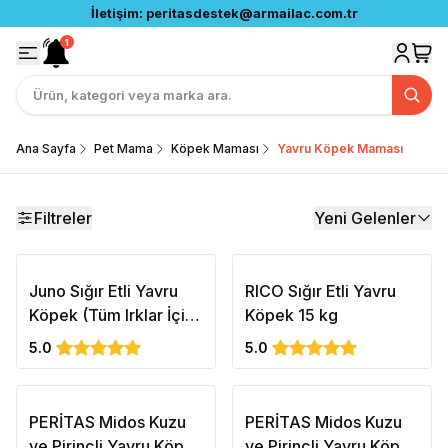
İletişim:
peritasdestek@armailac.com.tr
1
Ana Sayfa
Pet Mama
Köpek Maması
Yavru Köpek Maması
Filtreler
Yeni Gelenler
Juno Sığır Etli Yavru
RICO Sığır Etli Yavru
Köpek (Tüm Irklar İçin)
Köpek 15 kg
15kg
5.0
5.0
PERİTAS Midos Kuzu
PERİTAS Midos Kuzu
ve Pirinçli Yavru Köpek
ve Pirinçli Yavru Köpek